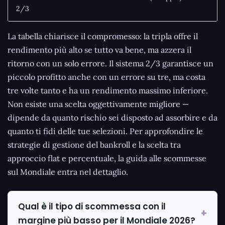
2/3
La tabella chiarisce il compromesso: la tripla offre il
rendimento più alto se tutto va bene, ma azzera il
ritorno con un solo errore. Il sistema 2/3 garantisce un
piccolo profitto anche con un errore su tre, ma costa
tre volte tanto e ha un rendimento massimo inferiore.
Non esiste una scelta oggettivamente migliore —
dipende da quanto rischio sei disposto ad assorbire e da
quanto ti fidi delle tue selezioni. Per approfondire le
strategie di gestione del bankroll e la scelta tra
approccio flat e percentuale, la guida alle scommesse
sul Mondiale entra nel dettaglio.
Qual è il tipo di scommessa con il
margine più basso per il Mondiale 2026?