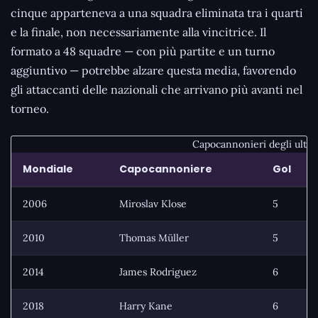
cinque apparteneva a una squadra eliminata tra i quarti
e la finale, non necessariamente alla vincitrice. Il
formato a 48 squadre — con più partite e un turno
aggiuntivo — potrebbe alzare questa media, favorendo
gli attaccanti delle nazionali che arrivano più avanti nel
torneo.
Capocannonieri degli ultim
Mondiale
Capocannoniere
Gol
2006
Miroslav Klose
5
2010
Thomas Müller
5
2014
James Rodriguez
6
2018
Harry Kane
6