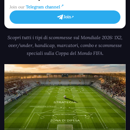
Join our
Telegram channel
Join
Scopri tutti i tipi di scommesse sul Mondiale 2026: 1X2,
over/under, handicap, marcatori, combo e scommesse
speciali sulla Coppa del Mondo FIFA.