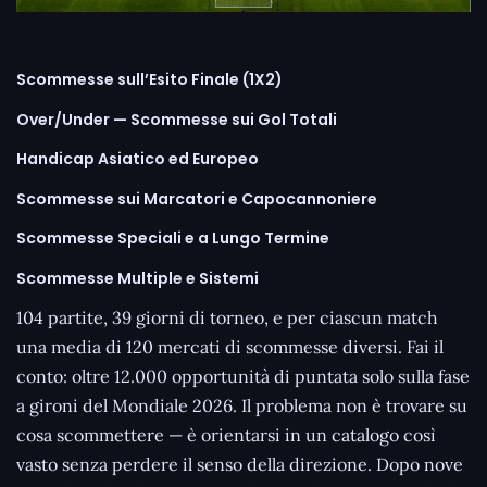
Scommesse sull’Esito Finale (1X2)
Over/Under — Scommesse sui Gol Totali
Handicap Asiatico ed Europeo
Scommesse sui Marcatori e Capocannoniere
Scommesse Speciali e a Lungo Termine
Scommesse Multiple e Sistemi
104 partite, 39 giorni di torneo, e per ciascun match
una media di 120 mercati di scommesse diversi. Fai il
conto: oltre 12.000 opportunità di puntata solo sulla fase
a gironi del Mondiale 2026. Il problema non è trovare su
cosa scommettere — è orientarsi in un catalogo così
vasto senza perdere il senso della direzione. Dopo nove