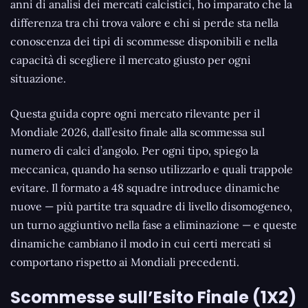
anni di analisi dei mercati calcistici, ho imparato che la
differenza tra chi trova valore e chi si perde sta nella
conoscenza dei tipi di scommesse disponibili e nella
capacità di scegliere il mercato giusto per ogni
situazione.
Questa guida copre ogni mercato rilevante per il
Mondiale 2026, dall’esito finale alla scommessa sul
numero di calci d’angolo. Per ogni tipo, spiego la
meccanica, quando ha senso utilizzarlo e quali trappole
evitare. Il formato a 48 squadre introduce dinamiche
nuove — più partite tra squadre di livello disomogeneo,
un turno aggiuntivo nella fase a eliminazione — e queste
dinamiche cambiano il modo in cui certi mercati si
comportano rispetto ai Mondiali precedenti.
Scommesse sull’Esito Finale (1X2)