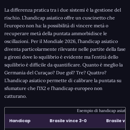
La differenza pratica tra i due sistemi è la gestione del
rischio. L’handicap asiatico offre un cuscinetto che
l’europeo non ha: la possibilità di vincere metà o
recuperare metà della puntata ammorbidisce le
oscillazioni. Per il Mondiale 2026, l’handicap asiatico
diventa particolarmente rilevante nelle partite della fase
a gironi dove lo squilibrio è evidente ma l’entità dello
squilibrio è difficile da quantificare. Quanto è meglio la
Germania del Curaçao? Due gol? Tre? Quattro?
L’handicap asiatico permette di calibrare la puntata su
sfumature che l’1X2 e l’handicap europeo non
catturano.
Esempio di handicap asiatico
Handicap
Brasile vince 3-0
Brasile vi