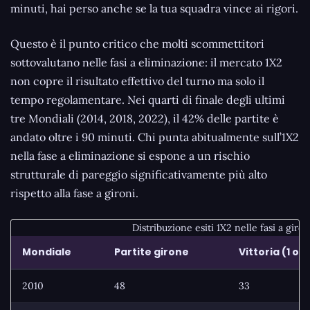
minuti, hai perso anche se la tua squadra vince ai rigori.
Questo è il punto critico che molti scommettitori
sottovalutano nelle fasi a eliminazione: il mercato 1X2
non copre il risultato effettivo del turno ma solo il
tempo regolamentare. Nei quarti di finale degli ultimi
tre Mondiali (2014, 2018, 2022), il 42% delle partite è
andato oltre i 90 minuti. Chi punta abitualmente sull’1X2
nella fase a eliminazione si espone a un rischio
strutturale di pareggio significativamente più alto
rispetto alla fase a gironi.
Distribuzione esiti 1X2 nelle fasi a giro
Mondiale
Partite girone
Vittoria (1 o 2
2010
48
33