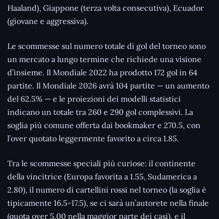
Haaland), Giappone (terza volta consecutiva), Ecuador
(giovane e aggressiva).
Le scommesse sul numero totale di gol del torneo sono
un mercato a lungo termine che richiede una visione
d’insieme. Il Mondiale 2022 ha prodotto 172 gol in 64
partite. Il Mondiale 2026 avrà 104 partite — un aumento
del 62.5% — e le proiezioni dei modelli statistici
indicano un totale tra 260 e 290 gol complessivi. La
soglia più comune offerta dai bookmaker e 270.5, con
l’over quotato leggermente favorito a circa 1.85.
Tra le scommesse speciali più curiose: il continente
della vincitrice (Europa favorita a 1.55, Sudamerica a
2.80), il numero di cartellini rossi nel torneo (la soglia è
tipicamente 16.5-17.5), se ci sarà un’autorete nella finale
(quota over 5.00 nella maggior parte dei casi), e il