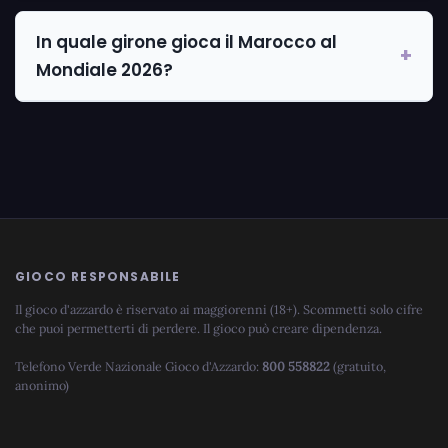
In quale girone gioca il Marocco al
Mondiale 2026?
GIOCO RESPONSABILE
Il gioco d'azzardo è riservato ai maggiorenni (18+). Scommetti solo cifre
che puoi permetterti di perdere. Il gioco può creare dipendenza.
Telefono Verde Nazionale Gioco d'Azzardo:
800 558822
(gratuito,
anonimo)