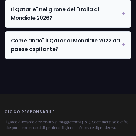
Il Qatar e" nel girone dell"Italia al
Mondiale 2026?
Come ando" il Qatar al Mondiale 2022 da
paese ospitante?
GIOCO RESPONSABILE
Il gioco d'azzardo è riservato ai maggiorenni (18+). Scommetti solo cifre
che puoi permetterti di perdere. Il gioco può creare dipendenza.