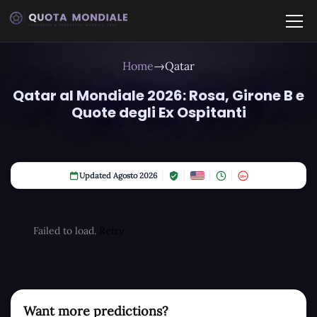
Home
→
Qatar
Qatar al Mondiale 2026: Rosa, Girone B e
Quote degli Ex Ospitanti
Updated Agosto 2026
18+
Failed to load.
Retry
Want more predictions?