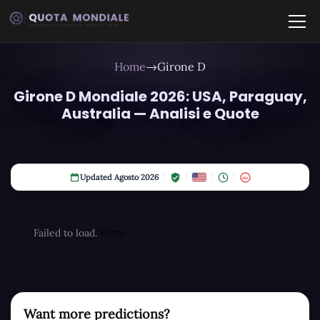
Home
→
Girone D
Girone D Mondiale 2026: USA, Paraguay,
Australia — Analisi e Quote
Updated Agosto 2026
18+
Failed to load.
Retry
Want more predictions?