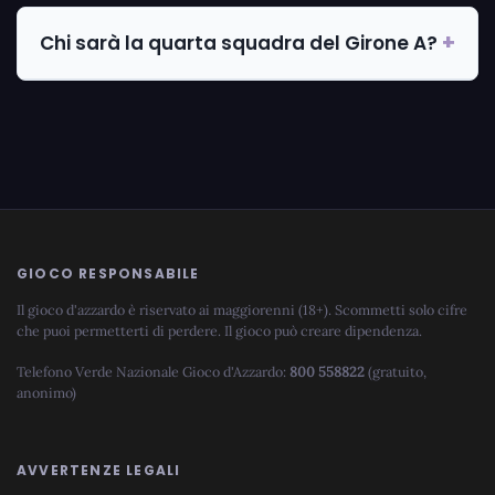
Chi sarà la quarta squadra del Girone A?
GIOCO RESPONSABILE
Il gioco d'azzardo è riservato ai maggiorenni (18+). Scommetti solo cifre
che puoi permetterti di perdere. Il gioco può creare dipendenza.
Telefono Verde Nazionale Gioco d'Azzardo:
800 558822
(gratuito,
anonimo)
AVVERTENZE LEGALI