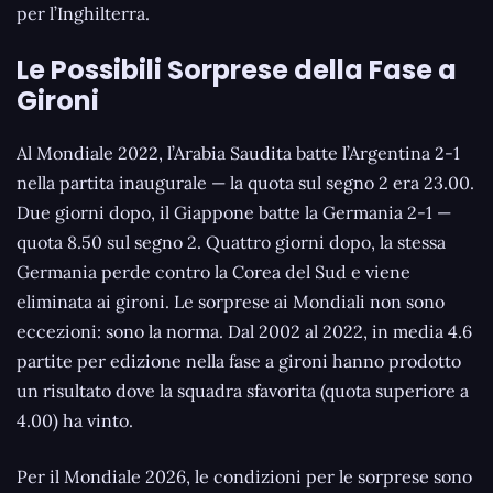
per l’Inghilterra.
Le Possibili Sorprese della Fase a
Gironi
Al Mondiale 2022, l’Arabia Saudita batte l’Argentina 2-1
nella partita inaugurale — la quota sul segno 2 era 23.00.
Due giorni dopo, il Giappone batte la Germania 2-1 —
quota 8.50 sul segno 2. Quattro giorni dopo, la stessa
Germania perde contro la Corea del Sud e viene
eliminata ai gironi. Le sorprese ai Mondiali non sono
eccezioni: sono la norma. Dal 2002 al 2022, in media 4.6
partite per edizione nella fase a gironi hanno prodotto
un risultato dove la squadra sfavorita (quota superiore a
4.00) ha vinto.
Per il Mondiale 2026, le condizioni per le sorprese sono