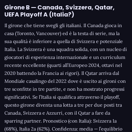
Girone B — Canada, Svizzera, Qatar,
UEFA Playoff A (Italia?)
Il girone che tiene svegli gli italiani. Il Canada gioca in
casa (Toronto, Vancouver) ed è la testa di serie, ma la
sua qualità è inferiore a quella di Svizzera e potenziale
Italia. La Svizzera è una squadra solida, con un nucleo di
giocatori di esperienza internazionale e un curriculum
recente eccellente (quarti all’Europeo 2024, ottavi nel
2020 battendo la Francia ai rigori). Il Qatar arriva dal
Mondiale casalingo del 2022 dove è uscito ai gironi con
tre sconfitte in tre partite, e non ha mostrato progressi
significativi. Se l’Italia si qualifica attraverso il playoff,
questo girone diventa una lotta a tre per due posti tra
Canada, Svizzera e Azzurri, con il Qatar a fare da
sparring partner. Pronostico (con Italia): Svizzera 1a
(68%), Italia 2a (62%). Confidenza: media — l’equilibrio