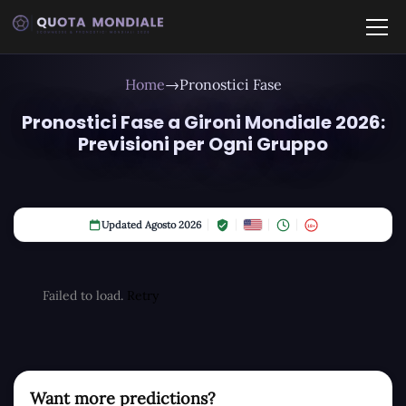
Home
→
Pronostici Fase
Pronostici Fase a Gironi Mondiale 2026:
Previsioni per Ogni Gruppo
Updated Agosto 2026
18+
Failed to load.
Retry
Want more predictions?