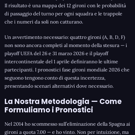
Il risultato è una mappa dei 12 gironi con le probabilità
di passaggio del turno per ogni squadra e le trappole
che i numeri da soli non catturano.
Un avvertimento necessario: quattro gironi (A, B, D, F)
non sono ancora completi al momento della stesura — i
playoff UEFA del 26 e 31 marzo 2026 e il playoff
intercontinentale del 1 aprile definiranno le ultime
partecipanti. I pronostici fase gironi mondiale 2026 che
seguono tengono conto di questa incertezza,
presentando scenari alternativi dove necessario.
La Nostra Metodologia — Come
Formuliamo i Pronostici
Nel 2014 ho scommesso sull’eliminazione della Spagna ai
gironi a quota 7.00 — e ho vinto. Non per intuizione, ma