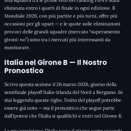
eliminata entro i quarti di finale in ogni edizione. Il
Mondiale 2026, con più partite e più turni, offre più
occasioni per gli upset — e le quote sulle eliminazioni
precoci delle grandi squadre (mercato “superamento
gironi: no”) sono tra i mercati più interessanti da
monitorare.
Italia nel Girone B — Il Nostro
Pronostico
Scrivo questa sezione il 26 marzo 2026, giorno della
semifinale playoff Italia-Irlanda del Nord a Bergamo. Se
stai leggendo queste righe, l’esito del playoff potrebbe
essere già noto — ma il pronostico che segue parte
dall’ipotesi che l’Italia si qualifichi e entri nel Girone B.
La mia previsione: l’Italia passa il girone come seconda