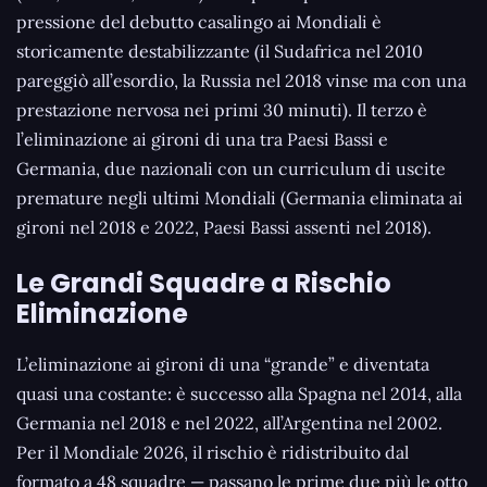
pressione del debutto casalingo ai Mondiali è
storicamente destabilizzante (il Sudafrica nel 2010
pareggiò all’esordio, la Russia nel 2018 vinse ma con una
prestazione nervosa nei primi 30 minuti). Il terzo è
l’eliminazione ai gironi di una tra Paesi Bassi e
Germania, due nazionali con un curriculum di uscite
premature negli ultimi Mondiali (Germania eliminata ai
gironi nel 2018 e 2022, Paesi Bassi assenti nel 2018).
Le Grandi Squadre a Rischio
Eliminazione
L’eliminazione ai gironi di una “grande” e diventata
quasi una costante: è successo alla Spagna nel 2014, alla
Germania nel 2018 e nel 2022, all’Argentina nel 2002.
Per il Mondiale 2026, il rischio è ridistribuito dal
formato a 48 squadre — passano le prime due più le otto