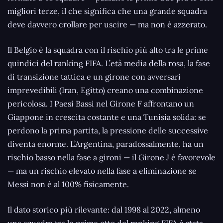
migliori terze, il che significa che una grande squadra
deve davvero crollare per uscire — ma non è azzerato.
Il Belgio è la squadra con il rischio più alto tra le prime
quindici del ranking FIFA. L’età media della rosa, la fase
di transizione tattica e un girone con avversari
imprevedibili (Iran, Egitto) creano una combinazione
pericolosa. I Paesi Bassi nel Girone F affrontano un
Giappone in crescita costante e una Tunisia solida: se
perdono la prima partita, la pressione delle successive
diventa enorme. L’Argentina, paradossalmente, ha un
rischio basso nella fase a gironi — il Girone J è favorevole
— ma un rischio elevato nella fase a eliminazione se
Messi non è al 100% fisicamente.
Il dato storico più rilevante: dal 1998 al 2022, almeno
una squadra tra le prime otto del ranking FIFA è stata