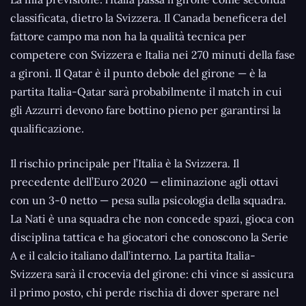
classificata, dietro la Svizzera. Il Canada beneficera del
fattore campo ma non ha la qualità tecnica per
competere con Svizzera e Italia nei 270 minuti della fase
a gironi. Il Qatar è il punto debole del girone — è la
partita Italia-Qatar sarà probabilmente il match in cui
gli Azzurri devono fare bottino pieno per garantirsi la
qualificazione.
Il rischio principale per l’Italia è la Svizzera. Il
precedente dell’Euro 2020 — eliminazione agli ottavi
con un 3-0 netto — pesa sulla psicologia della squadra.
La Nati è una squadra che non concede spazi, gioca con
disciplina tattica e ha giocatori che conoscono la Serie
A e il calcio italiano dall’interno. La partita Italia-
Svizzera sarà il crocevia del girone: chi vince si assicura
il primo posto, chi perde rischia di dover sperare nel