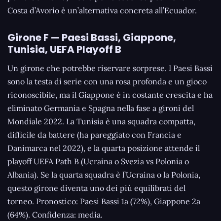
Costa d’Avorio è un’alternativa concreta all’Ecuador.
Girone F — Paesi Bassi, Giappone,
Tunisia, UEFA Playoff B
Un girone che potrebbe riservare sorprese. I Paesi Bassi
sono la testa di serie con una rosa profonda e un gioco
riconoscibile, ma il Giappone è in costante crescita e ha
eliminato Germania e Spagna nella fase a gironi del
Mondiale 2022. La Tunisia è una squadra compatta,
difficile da battere (ha pareggiato con Francia e
Danimarca nel 2022), e la quarta posizione attende il
playoff UEFA Path B (Ucraina o Svezia vs Polonia o
Albania). Se la quarta squadra è l’Ucraina o la Polonia,
questo girone diventa uno dei più equilibrati del
torneo. Pronostico: Paesi Bassi 1a (72%), Giappone 2a
(64%). Confidenza: media.