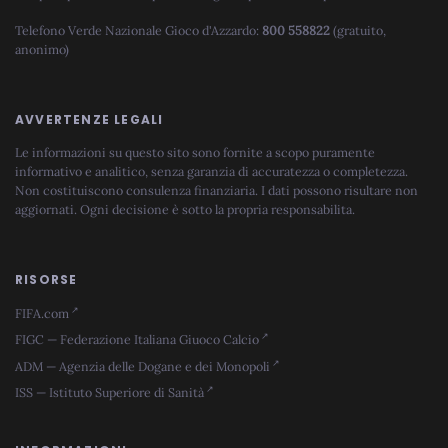
Telefono Verde Nazionale Gioco d'Azzardo:
800 558822
(gratuito,
anonimo)
AVVERTENZE LEGALI
Le informazioni su questo sito sono fornite a scopo puramente
informativo e analitico, senza garanzia di accuratezza o completezza.
Non costituiscono consulenza finanziaria. I dati possono risultare non
aggiornati. Ogni decisione è sotto la propria responsabilita.
RISORSE
FIFA.com
FIGC — Federazione Italiana Giuoco Calcio
ADM — Agenzia delle Dogane e dei Monopoli
ISS — Istituto Superiore di Sanità