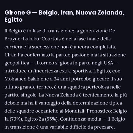
Girone G — Belgio, Iran, Nuova Zelanda,
Egitto
Il Belgio è in fase di transizione: la generazione De
Bruyne-Lukaku-Courtois è nella fase finale della
carriera e la successione non è ancora completata.
L’Iran ha confermato la partecipazione ma la situazione
geopolitica — il torneo si gioca in parte negli USA —
introduce un’incertezza extra-sportiva. L’Egitto, con
Mohamed Salah che a 34 anni potrebbe giocare il suo
ultimo grande torneo, è una squadra pericolosa nelle
partite singole. La Nuova Zelanda è tecnicamente la più
debole ma ha il vantaggio della determinazione tipica
delle squadre oceaniche ai Mondiali. Pronostico: Belgio
1a (70%), Egitto 2a (55%). Confidenza: media — il Belgio
in transizione è una variabile difficile da prezzare.