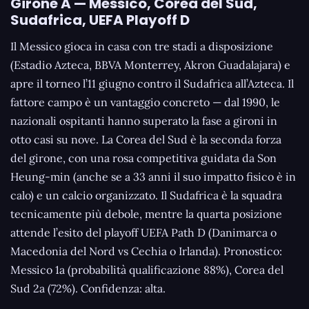
Girone A — Messico, Corea del Sud,
Sudafrica, UEFA Playoff D
Il Messico gioca in casa con tre stadi a disposizione
(Estadio Azteca, BBVA Monterrey, Akron Guadalajara) e
apre il torneo l’11 giugno contro il Sudafrica all’Azteca. Il
fattore campo è un vantaggio concreto — dal 1990, le
nazionali ospitanti hanno superato la fase a gironi in
otto casi su nove. La Corea del Sud è la seconda forza
del girone, con una rosa competitiva guidata da Son
Heung-min (anche se a 33 anni il suo impatto fisico è in
calo) e un calcio organizzato. Il Sudafrica è la squadra
tecnicamente più debole, mentre la quarta posizione
attende l’esito del playoff UEFA Path D (Danimarca o
Macedonia del Nord vs Cechia o Irlanda). Pronostico:
Messico 1a (probabilità qualificazione 88%), Corea del
Sud 2a (72%). Confidenza: alta.