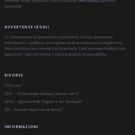
Telefono Verde Nazionale Gioco d'Azzardo:
800 558822
(gratuito,
anonimo)
AVVERTENZE LEGALI
Le informazioni su questo sito sono fornite a scopo puramente
informativo e analitico, senza garanzia di accuratezza o completezza.
Non costituiscono consulenza finanziaria. I dati possono risultare non
aggiornati. Ogni decisione è sotto la propria responsabilita.
RISORSE
FIFA.com
FIGC — Federazione Italiana Giuoco Calcio
ADM — Agenzia delle Dogane e dei Monopoli
ISS — Istituto Superiore di Sanità
INFORMAZIONI