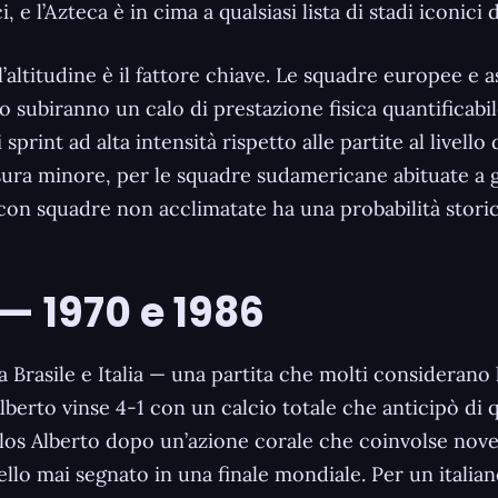
, e l’Azteca è in cima a qualsiasi lista di stadi iconici
l’altitudine è il fattore chiave. Le squadre europee e 
ubiranno un calo di prestazione fisica quantificabil
print ad alta intensità rispetto alle partite al livell
sura minore, per le squadre sudamericane abituate a g
eca con squadre non acclimatate ha una probabilità stor
 — 1970 e 1986
ra Brasile e Italia — una partita che molti considerano l
Alberto vinse 4-1 con un calcio totale che anticipò di q
rlos Alberto dopo un’azione corale che coinvolse nove 
bello mai segnato in una finale mondiale. Per un italia