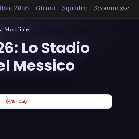
iale 2026
Gironi
Squadre
Scommesse
ta Mondiale
6: Lo Stadio
el Messico
18+ Only
18+