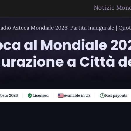
Notizie Mond
tadio Azteca Mondiale 2026: Partita Inaugurale | Quo
eca al Mondiale 202
gurazione a Città d
osto 2026
Licensed
Available in US
Fast payouts