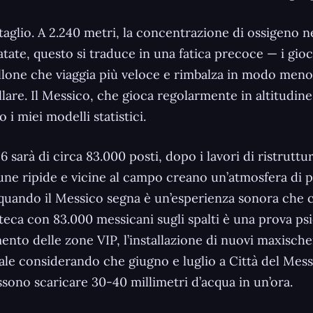
taglio. A 2.240 metri, la concentrazione di ossigeno ne
atate, questo si traduce in una fatica precoce — i gi
llone che viaggia più veloce e rimbalza in modo meno p
rollare. Il Messico, che gioca regolarmente in altitudi
 miei modelli statistici.
6 sarà di circa 83.000 posti, dopo i lavori di ristru
ibune ripide e vicine al campo creano un’atmosfera di
 quando il Messico segna è un’esperienza sonora che ch
zteca con 83.000 messicani sugli spalti è una prova psi
ento delle zone VIP, l’installazione di nuovi maxisch
e considerando che giugno e luglio a Città del Mess
ono scaricare 30-40 millimetri d’acqua in un’ora.