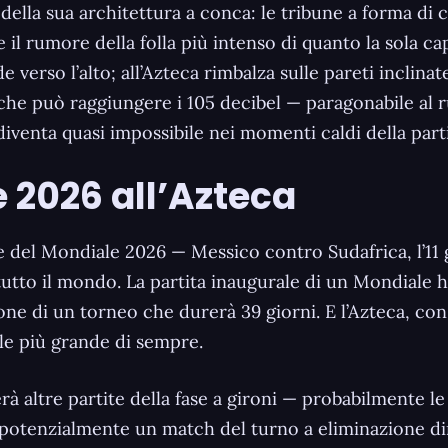
to della sua architettura a conca: le tribune a forma di
il rumore della folla più intenso di quanto la sola c
verso l’alto; all’Azteca rimbalza sulle pareti inclinat
 che può raggiungere i 105 decibel — paragonabile al
venta quasi impossibile nei momenti caldi della parti
e 2026 all’Azteca
ale del Mondiale 2026 — Messico contro Sudafrica, l’1
in tutto il mondo. La partita inaugurale di un Mondiale
one di un torneo che durerà 39 giorni. E l’Azteca, con l
le più grande di sempre.
terà altre partite della fase a gironi — probabilmente l
 potenzialmente un match del turno a eliminazione di