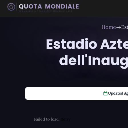
Home
→
Es
Estadio Azt
dell'Inau
Updated Ag
Failed to load.
Retry