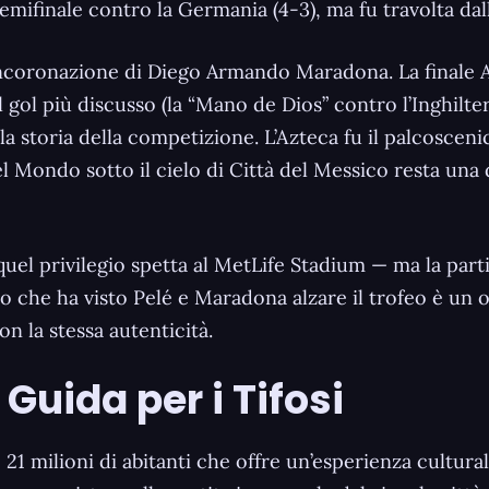
 semifinale contro la Germania (4-3), ma fu travolta dal
ell’incoronazione di Diego Armando Maradona. La final
ol più discusso (la “Mano de Dios” contro l’Inghilterra 
ella storia della competizione. L’Azteca fu il palcosce
Mondo sotto il cielo di Città del Messico resta una d
 quel privilegio spetta al MetLife Stadium — ma la par
io che ha visto Pelé e Maradona alzare il trofeo è un 
n la stessa autenticità.
Guida per i Tifosi
 21 milioni di abitanti che offre un’esperienza cultura