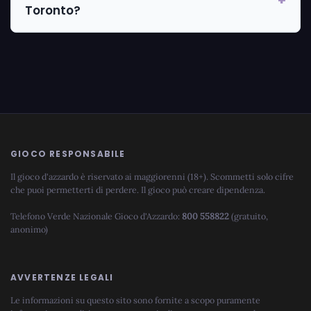
Toronto?
GIOCO RESPONSABILE
Il gioco d'azzardo è riservato ai maggiorenni (18+). Scommetti solo cifre
che puoi permetterti di perdere. Il gioco può creare dipendenza.
Telefono Verde Nazionale Gioco d'Azzardo:
800 558822
(gratuito,
anonimo)
AVVERTENZE LEGALI
Le informazioni su questo sito sono fornite a scopo puramente